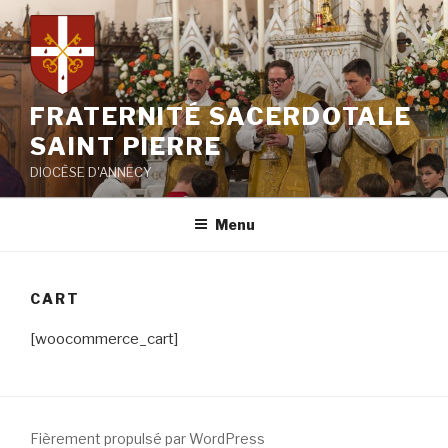
Aller
au
contenu
principal
FRATERNITÉ SACERDOTALE
SAINT PIERRE
DIOCÈSE D'ANNECY
Menu
CART
[woocommerce_cart]
Fièrement propulsé par WordPress