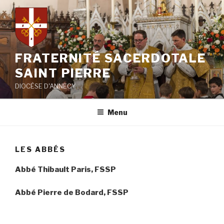
Aller
au
contenu
principal
FRATERNITÉ SACERDOTALE
SAINT PIERRE
DIOCÈSE D'ANNECY
Menu
LES ABBÉS
Abbé Thibault Paris
, FSSP
Abb
é Pierre de Bodard
, FSSP