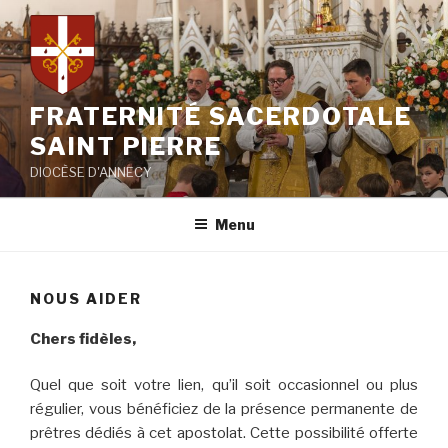
Aller
au
contenu
principal
FRATERNITÉ SACERDOTALE
SAINT PIERRE
DIOCÈSE D'ANNECY
Menu
NOUS AIDER
Chers fidèles,
Quel que soit votre lien, qu’il soit occasionnel ou plus
régulier, vous bénéficiez de la présence permanente de
prêtres dédiés à cet apostolat. Cette possibilité offerte