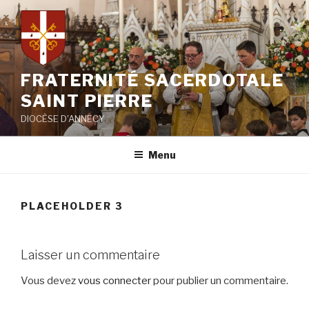
Aller
au
contenu
principal
FRATERNITÉ SACERDOTALE
SAINT PIERRE
DIOCÈSE D'ANNECY
Menu
PLACEHOLDER 3
Laisser un commentaire
Vous devez
vous connecter
pour publier un commentaire.