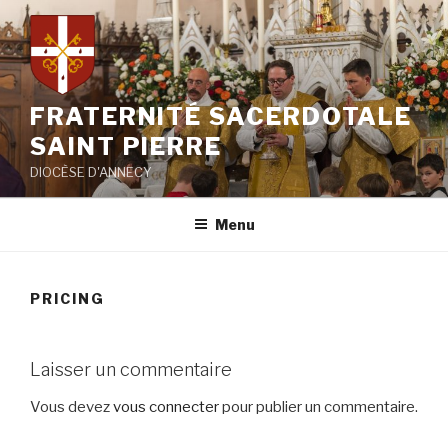
Aller
au
contenu
principal
FRATERNITÉ SACERDOTALE
SAINT PIERRE
DIOCÈSE D'ANNECY
Menu
PRICING
Laisser un commentaire
Vous devez
vous connecter
pour publier un commentaire.