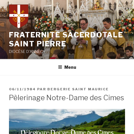
Aller
au
contenu
principal
FRATERNITÉ SACERDOTALE
SAINT PIERRE
DIOCÈSE D'ANNECY
Menu
PUBLIÉ
06/11/1984
PAR
BERGERIE SAINT MAURICE
LE
Pèlerinage Notre-Dame des Cimes