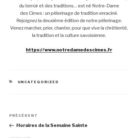
du terroir et des traditions… est né Notre-Dame
des Cimes : un pèlerinage de tradition enraciné.
Rejoignez la deuxième édition de notre pèlerinage.
Venez marcher, prier, chanter, pour que vive la chrétienté,
la tradition et la culture savoisienne.
https://www.notredamedescimes.fr
CATÉGORIES
UNCATEGORIZED
Navigation
Article
PRÉCÉDENT
de
précédent
Horaires de la Semaine Sainte
l’article