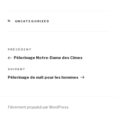
CATÉGORIES
UNCATEGORIZED
Navigation
Article
PRÉCÉDENT
de
précédent
Pèlerinage Notre-Dame des Cimes
l’article
Article
SUIVANT
suivant
Pèlerinage de nuit pour les hommes
Fièrement propulsé par WordPress