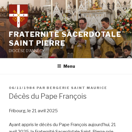
Aller
au
contenu
principal
FRATERNITÉ SACERDOTALE
SAINT PIERRE
DIOCÈSE D'ANNECY
Menu
PUBLIÉ
06/11/1984
PAR
BERGERIE SAINT MAURICE
LE
Décès du Pape François
Fribourg, le 21 avril 2025
Ayant appris le décès du Pape François aujourd’hui, 21
avril 2025, la Fraternité Sacerdotale Saint-Pierre prie